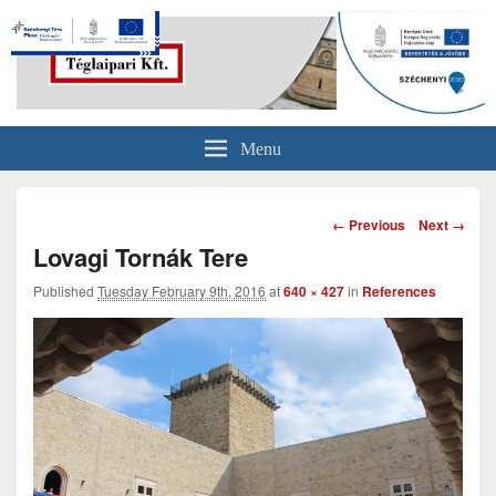
Északmagyar Téglaipari Kft. –
Menu
Serényfalva
Image
← Previous
Next →
navigation
Lovagi Tornák Tere
Published
Tuesday February 9th, 2016
at
640 × 427
in
References