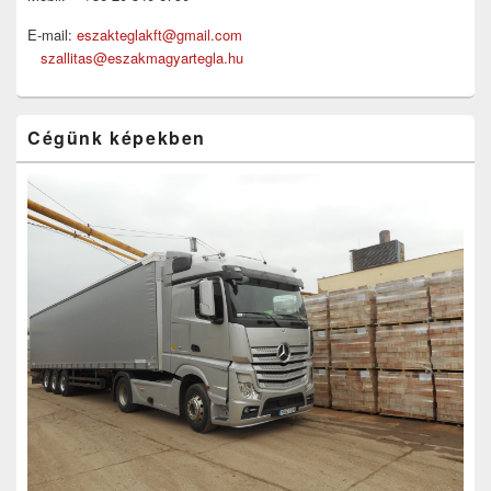
E-mail:
eszakteglakft@gmail.com
szallitas@eszakmagyartegla.hu
Cégünk képekben