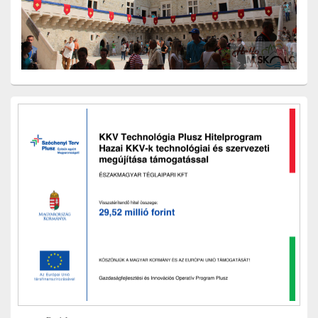
Primary
Sidebar
Widget
Area