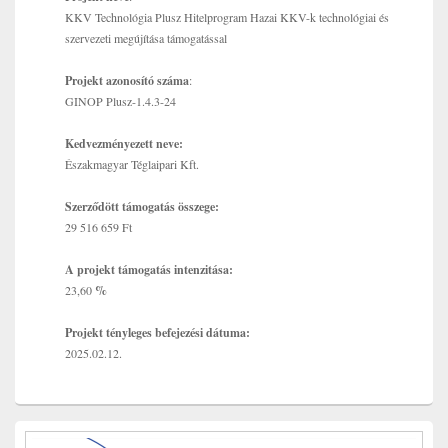
KKV Technológia Plusz Hitelprogram Hazai KKV-k technológiai és
szervezeti megújítása támogatással
Projekt azonosító száma
:
GINOP Plusz-1.4.3-24
Kedvezményezett neve:
Északmagyar Téglaipari Kft.
Szerződött támogatás összege:
29 516 659 Ft
A projekt támogatás intenzitása:
23,60
%
Projekt tényleges befejezési dátuma:
2025.02.12.