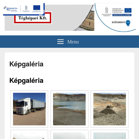
Északmagyar Téglaipari Kft. –
Menu
Serényfalva
Képgaléria
Képgaléria