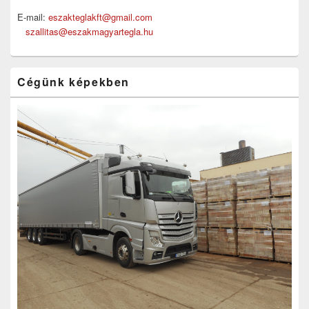
E-mail:
eszakteglakft@gmail.com
szallitas@eszakmagyartegla.hu
Cégünk képekben