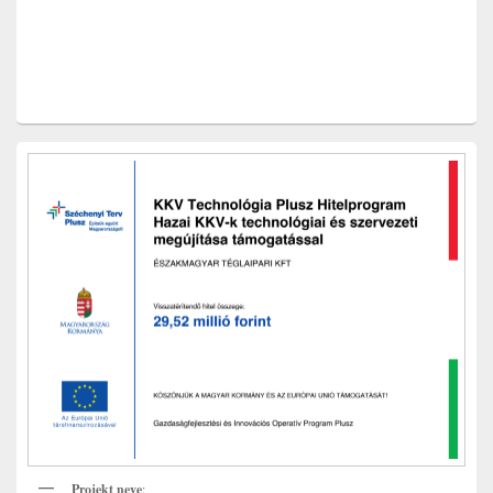
Primary
Sidebar
Widget
Area
Projekt neve
: